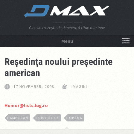
Cine se trezeşte de dimineaţă râde mai bine
Menu
NU APĂSA AICI!
Reşedinţa noului preşedinte
american
17 NOVEMBER, 2008
IMAGINI
Humor@lists.lug.ro
AMERICAN
DISTRACTIE
OBAMA