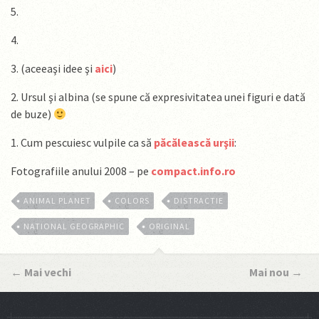
5.
4.
3. (aceeaşi idee şi
aici
)
2. Ursul şi albina (se spune că expresivitatea unei figuri e dată
de buze)
1. Cum pescuiesc vulpile ca să
păcălească urşii
:
Fotografiile anului 2008 – pe
compact.info.ro
ANIMAL PLANET
COLORS
DISTRACTIE
NATIONAL GEOGRAPHIC
ORIGINAL
←
Mai vechi
Mai nou
→