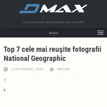
Cine se trezeşte de dimineaţă râde mai bine
Menu
NU APĂSA AICI!
Top 7 cele mai reuşite fotografii
National Geographic
10 NOVEMBER, 2008
IMAGINI
7.
6.