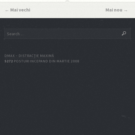
←
Mai vechi
Mai nou
→
DMAX – DISTRACŢIE MAXIMĂ
5272
POSTURI INCEPAND DIN MARTIE 2008