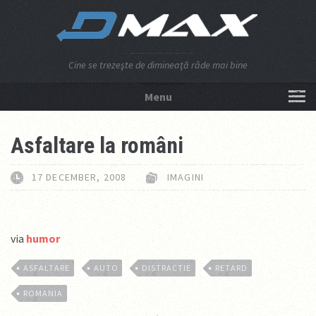
Cine se trezeşte de dimineaţă râde mai bine
Menu
NU APĂSA AICI!
Asfaltare la români
17 DECEMBER, 2008
IMAGINI
via
humor
ASFALTARE
AUTO
DISTRACTIE
RETARD
ROMANIA