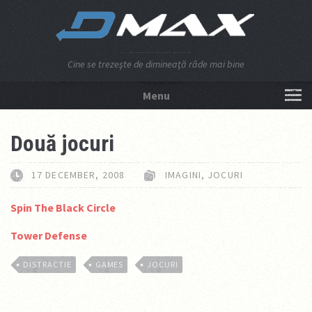
Cine se trezeşte de dimineaţă râde mai bine
Menu
NU APĂSA AICI!
Două jocuri
17 DECEMBER, 2008
IMAGINI
,
JOCURI
Spin The Black Circle
Tower Defense
DISTRACTIE
GAMES
JOCURI