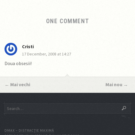
ONE COMMENT
Cristi
17 December, 2008 at 14:27
Doua obsesii!
←
Mai vechi
Mai nou
→
DMAX – DISTRACŢIE MAXIMĂ