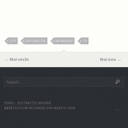
CTP
DISTRACTIE
MONDENII
TV
←
Mai vechi
Mai nou
→
DMAX – DISTRACŢIE MAXIMĂ
5272
POSTURI INCEPAND DIN MARTIE 2008