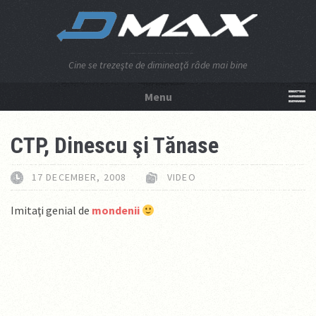
Cine se trezeşte de dimineaţă râde mai bine
Menu
NU APĂSA AICI!
CTP, Dinescu şi Tănase
17 DECEMBER, 2008
VIDEO
Imitaţi genial de
mondenii