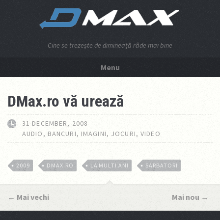
Cine se trezeşte de dimineaţă râde mai bine
Menu
NU APĂSA AICI!
DMax.ro vă urează
31 DECEMBER, 2008
AUDIO
,
BANCURI
,
IMAGINI
,
JOCURI
,
VIDEO
2009
DMAX.RO
LA MULTI ANI
SARBATORI
←
Mai vechi
Mai nou
→