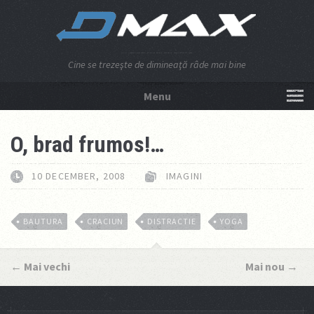
Cine se trezeşte de dimineaţă râde mai bine
Menu
NU APĂSA AICI!
O, brad frumos!…
10 DECEMBER, 2008
IMAGINI
BAUTURA
CRACIUN
DISTRACTIE
YOGA
←
Mai vechi
Mai nou
→