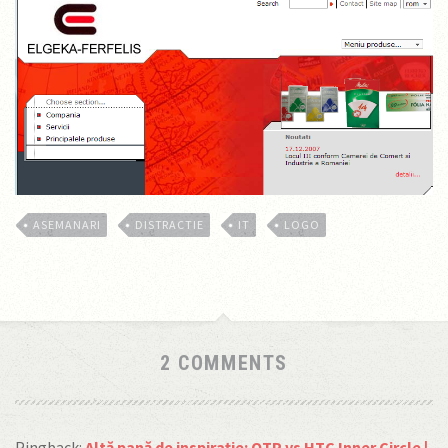
ASEMANARI
DISTRACTIE
IT
LOGO
2 COMMENTS
Pingback:
Altă pană de inspirație: OTP vs HTC Inner Circle |