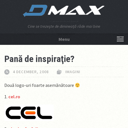
Cine se trezeşte de dimineaţă râde mai bine
Menu
NU APĂSA AICI!
Pană de inspiraţie?
4 DECEMBER, 2008
IMAGINI
Două logo-uri foarte asemănătoare
1.
cel.ro