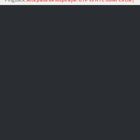
DMax - Distractie Maxima
Alexandru
28 August, 2014 at 11:41
Azi, am observat o mașina de la Elgeka și mi-a atras atenția.
Deh, de la CEL nu prea ai ce să te aștepți
←
Mai vechi
Mai nou
→
DMAX – DISTRACŢIE MAXIMĂ
5272
POSTURI INCEPAND DIN MARTIE 2008