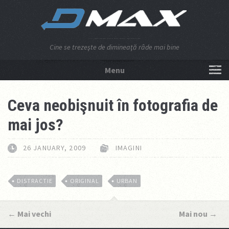
Cine se trezeşte de dimineaţă râde mai bine
Menu
NU APĂSA AICI!
Ceva neobişnuit în fotografia de
mai jos?
26 JANUARY, 2009
IMAGINI
DISTRACTIE
ORIGINAL
URBAN
←
Mai vechi
Mai nou
→