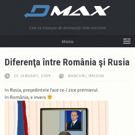
Cine se trezeşte de dimineaţă râde mai bine
Menu
NU APĂSA AICI!
Diferenţa între România şi Rusia
23 JANUARY, 2009
BANCURI
,
IMAGINI
In Rusia, preşedintele face ce-i zice premierul.
In România, e invers