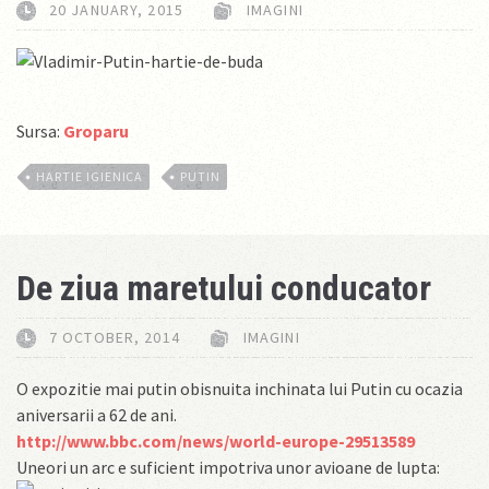
20 JANUARY, 2015
IMAGINI
Sursa:
Groparu
HARTIE IGIENICA
PUTIN
De ziua maretului conducator
7 OCTOBER, 2014
IMAGINI
O expozitie mai putin obisnuita inchinata lui Putin cu ocazia
aniversarii a 62 de ani.
http://www.bbc.com/news/world-europe-29513589
Uneori un arc e suficient impotriva unor avioane de lupta: