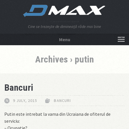
Cine se trezeşte de dimineaţă râde mai bine
Menu
NU APĂSA AICI!
Archives › putin
Bancuri
9 JULY, 2015
BANCURI
Putin este intrebat la vama din Ucraiana de ofiterul de
serviciu:
– Ocupatie?