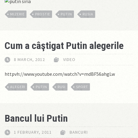
MIZERIE
PROSTIE
PUTIN
RUSIA
Cum a câştigat Putin alegerile
8 MARCH, 2012
VIDEO
httpvh://www.youtube.com/watch?v=mdBF56ahgLw
ALEGERI
PUTIN
RUSI
SPORT
Bancul lui Putin
1 FEBRUARY, 2011
BANCURI