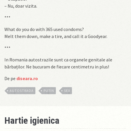
– Nu, doar vizita.
***
What do you do with 365 used condoms?
Melt them down, make a tire, and call it a Goodyear.
***
In Romania autostrazile sunt ca organele genitale ale
bărbaților. Ne bucuram de fiecare centimetru in plus!
De pe
diseara.ro
AUTOSTRADA
PUTIN
SEX
Hartie igienica