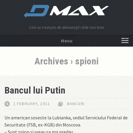
Cine se trezeşte de dimineaţă râde mai bine
Menu
NU APĂSA AICI!
Archives › spioni
Bancul lui Putin
1 FEBRUARY, 2011
BANCURI
Un american soseste la Lubianka, sediul Serviciului Federal de
Securitate (FSB, ex-KGB) din Moscova.
– Sunt spion si vreau sa ma predau