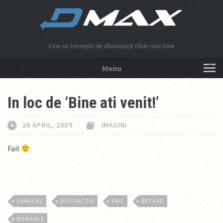
Cine se trezeşte de dimineaţă râde mai bine
Menu
NU APĂSA AICI!
In loc de ‘Bine ati venit!’
26 APRIL, 2009
IMAGINI
Fail
CARACAL
DISTRACTIE
FAIL
RETARD
ROMANIA