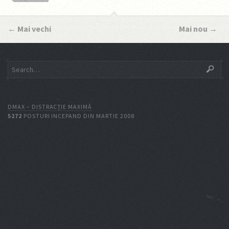
←
Mai vechi
Mai nou
→
DMAX – DISTRACŢIE MAXIMĂ
5272
POSTURI INCEPAND DIN MARTIE 2008