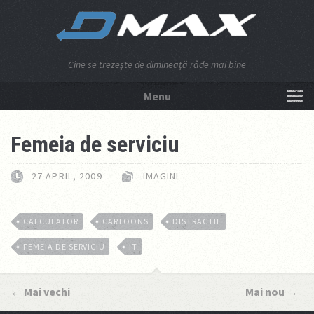
Cine se trezeşte de dimineaţă râde mai bine
Menu
NU APĂSA AICI!
Femeia de serviciu
27 APRIL, 2009
IMAGINI
CALCULATOR
CARTOONS
DISTRACTIE
FEMEIA DE SERVICIU
IT
←
Mai vechi
Mai nou
→