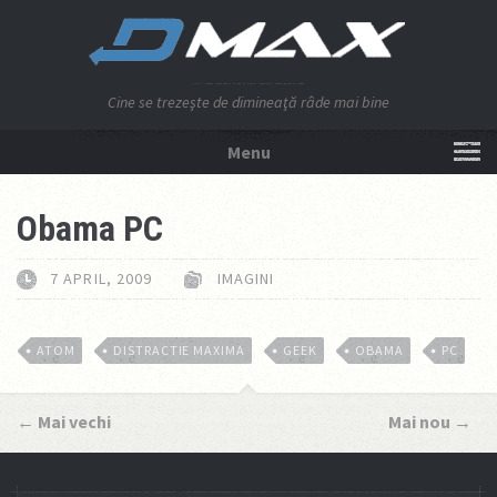
Cine se trezeşte de dimineaţă râde mai bine
Menu
NU APĂSA AICI!
Obama PC
7 APRIL, 2009
IMAGINI
ATOM
DISTRACTIE MAXIMA
GEEK
OBAMA
PC
←
Mai vechi
Mai nou
→