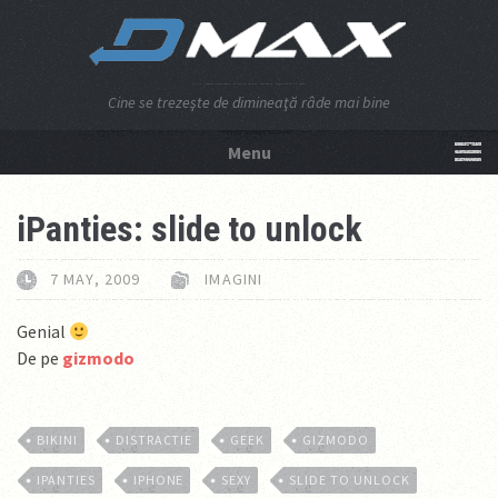
Cine se trezeşte de dimineaţă râde mai bine
Menu
NU APĂSA AICI!
iPanties: slide to unlock
7 MAY, 2009
IMAGINI
Genial
De pe
gizmodo
BIKINI
DISTRACTIE
GEEK
GIZMODO
IPANTIES
IPHONE
SEXY
SLIDE TO UNLOCK