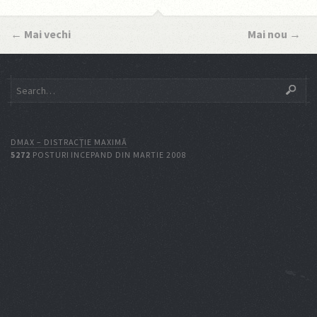
←
Mai vechi
Mai nou
→
DMAX – DISTRACŢIE MAXIMĂ
5272
POSTURI INCEPAND DIN MARTIE 2008