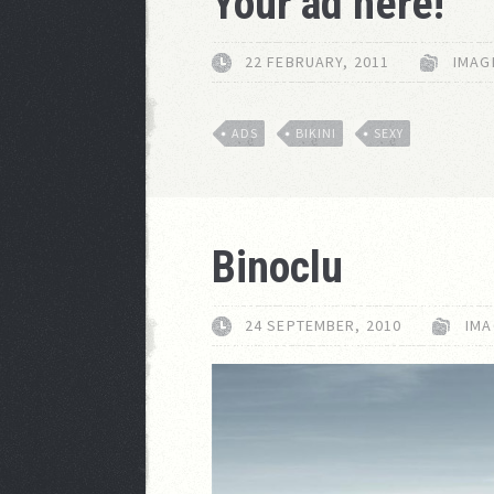
Your ad here!
22 FEBRUARY, 2011
IMAG
ADS
BIKINI
SEXY
Binoclu
24 SEPTEMBER, 2010
IMA