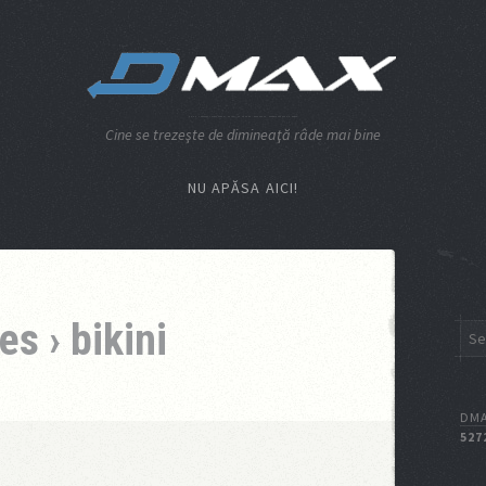
Cine se trezeşte de dimineaţă râde mai bine
NU APĂSA AICI!
es › bikini
DMA
527