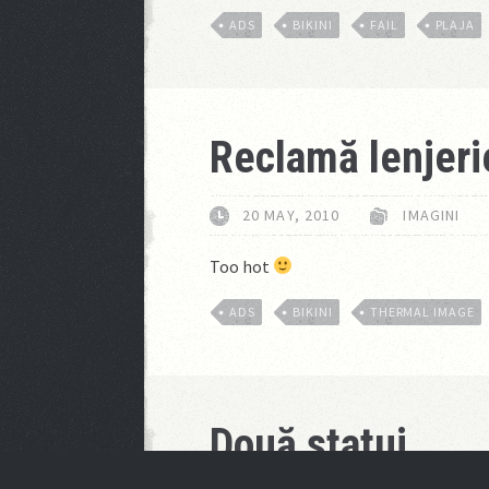
ADS
BIKINI
FAIL
PLAJA
Reclamă lenjeri
20 MAY, 2010
IMAGINI
Too hot
ADS
BIKINI
THERMAL IMAGE
Două statui