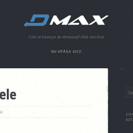
Cine se trezeşte de dimineaţă râde mai bine
NU APĂSA AICI!
ele
NI
DMA
527