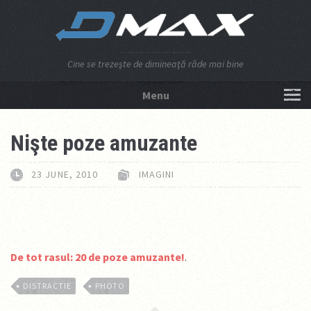
Cine se trezeşte de dimineaţă râde mai bine
Menu
NU APĂSA AICI!
Nişte poze amuzante
23 JUNE, 2010
IMAGINI
De tot rasul: 20 de poze amuzante!
.
DISTRACTIE
PHOTO