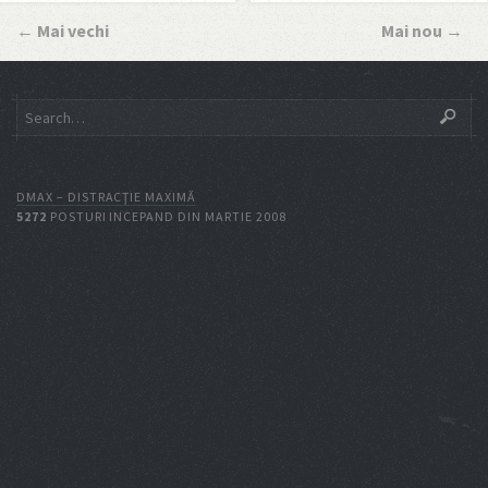
←
Mai vechi
Mai nou
→
DMAX – DISTRACŢIE MAXIMĂ
5272
POSTURI INCEPAND DIN MARTIE 2008