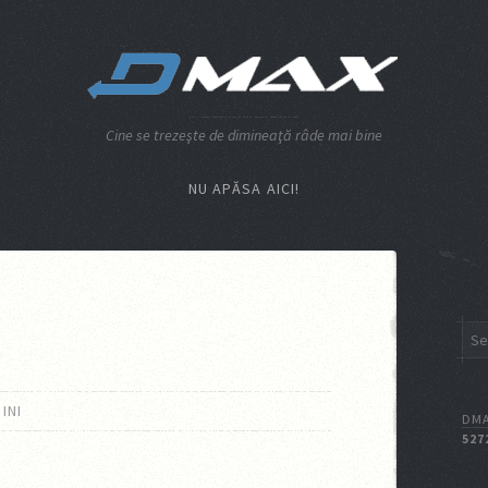
Cine se trezeşte de dimineaţă râde mai bine
NU APĂSA AICI!
INI
DMA
527