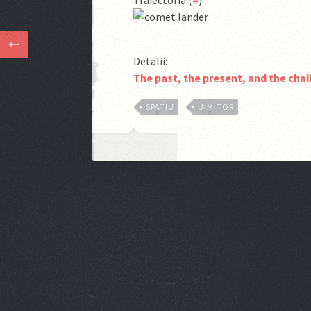
Traiectoria (
#
):
Detalii:
The past, the present, and the cha
SPATIU
UIMITOR