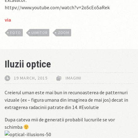
Excavator:
httpv://www.youtube.com/watch?v=2oScEo5aRek
via
FOTO
UIMITOR
ZOOM
Iluzii optice
19 MARCH, 2015
IMAGINI
Creierul uman este mai bun in recunoasterea de patternuri
vizuale (ex – figura umana din imaginea de mai jos) decat in
extragerea radacinii patrate din 14. #Evolutie
Dupa cateva mii de generatii probabil lucrurile se vor
schimba