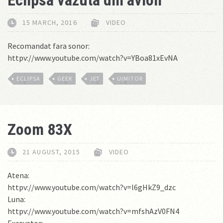
Eclipsa vazuta din avion
15 MARCH, 2016
VIDEO
Recomandat fara sonor:
httpv://www.youtube.com/watch?v=YBoa81xEvNA
ECLIPSA
GEEK
JET
UIMITOR
Zoom 83X
21 AUGUST, 2015
VIDEO
Atena:
httpv://www.youtube.com/watch?v=l6gHkZ9_dzc
Luna:
httpv://www.youtube.com/watch?v=mfshAzV0FN4