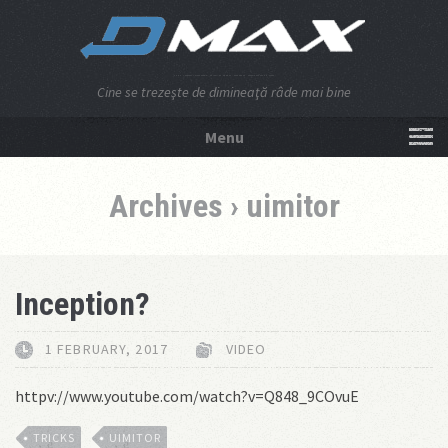
Cine se trezeşte de dimineaţă râde mai bine
Menu
NU APĂSA AICI!
Archives › uimitor
Inception?
1 FEBRUARY, 2017
VIDEO
httpv://www.youtube.com/watch?v=Q848_9COvuE
TRICKS
UIMITOR