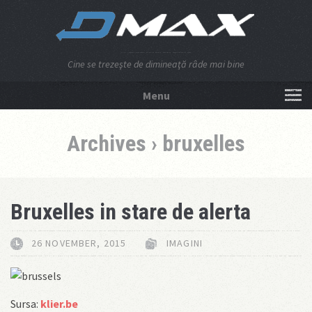
Cine se trezeşte de dimineaţă râde mai bine
Menu
NU APĂSA AICI!
Archives › bruxelles
Bruxelles in stare de alerta
26 NOVEMBER, 2015
IMAGINI
Sursa:
klier.be