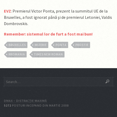
EVZ
: Premierul Victor Ponta, prezent la summitul UE de la
Bruxelles, a fost ignorat până şi de premierul Letoniei, Valdis
Dombrovskis.
Remember: sistemul lor de furt a fost mai bun!
BRUXELLES
MIZERIE
PONTA
PROSTIE
RROMANIA
TIMES NEW ROMAN
DMAX – DISTRACŢIE MAXIMĂ
5272
POSTURI INCEPAND DIN MARTIE 2008