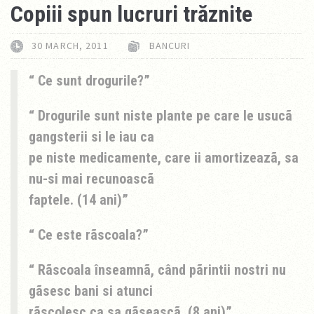
Copiii spun lucruri trăznite
30 MARCH, 2011
BANCURI
Ce sunt drogurile?
Drogurile sunt niste plante pe care le usucã
gangsterii si le iau ca
pe niste medicamente, care ii amortizeazã, sa
nu-si mai recunoascã
faptele. (14 ani)
Ce este rãscoala?
Rãscoala înseamnã, când pãrintii nostri nu
gãsesc bani si atunci
rãscolesc ca sa gãseascã. (8 ani)