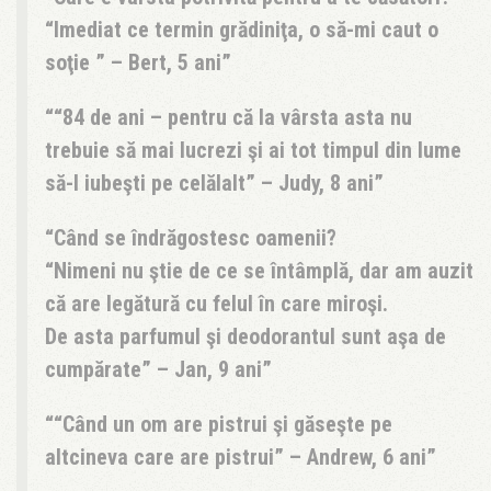
“Imediat ce termin grădiniţa, o să-mi caut o
soţie ” – Bert, 5 ani
“84 de ani – pentru că la vârsta asta nu
trebuie să mai lucrezi şi ai tot timpul din lume
să-l iubeşti pe celălalt” – Judy, 8 ani
Când se îndrăgostesc oamenii?
“Nimeni nu ştie de ce se întâmplă, dar am auzit
că are legătură cu felul în care miroşi.
De asta parfumul şi deodorantul sunt aşa de
cumpărate” – Jan, 9 ani
“Când un om are pistrui şi găseşte pe
altcineva care are pistrui” – Andrew, 6 ani