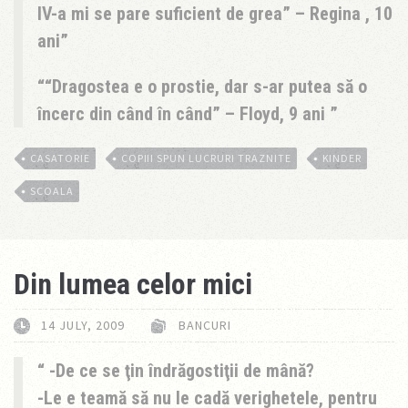
IV-a mi se pare suficient de grea” – Regina , 10
ani
“Dragostea e o prostie, dar s-ar putea să o
încerc din când în când” – Floyd, 9 ani
CASATORIE
COPIII SPUN LUCRURI TRAZNITE
KINDER
SCOALA
Din lumea celor mici
14 JULY, 2009
BANCURI
-De ce se ţin îndrăgostiţii de mână?
-Le e teamă să nu le cadă verighetele, pentru