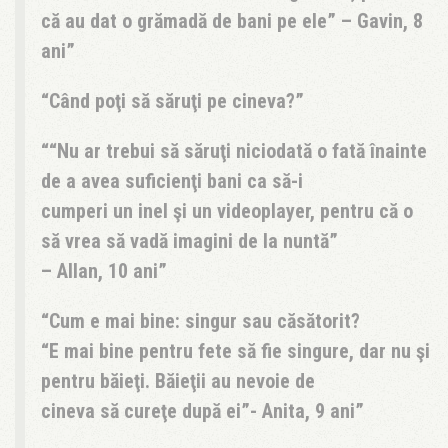
că au dat o grămadă de bani pe ele” – Gavin, 8
ani
Când poţi să săruţi pe cineva?
“Nu ar trebui să săruţi niciodată o fată înainte
de a avea suficienţi bani ca să-i
cumperi un inel şi un videoplayer, pentru că o
să vrea să vadă imagini de la nuntă”
– Allan, 10 ani
Cum e mai bine: singur sau căsătorit?
“E mai bine pentru fete să fie singure, dar nu şi
pentru băieţi. Băieţii au nevoie de
cineva să cureţe după ei”- Anita, 9 ani