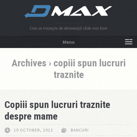
Cine se trezeşte de dimineaţă râde mai bine
Menu
NU APĂSA AICI!
Archives › copiii spun lucruri
traznite
Copiii spun lucruri traznite
despre mame
19 OCTOBER, 2012
BANCURI