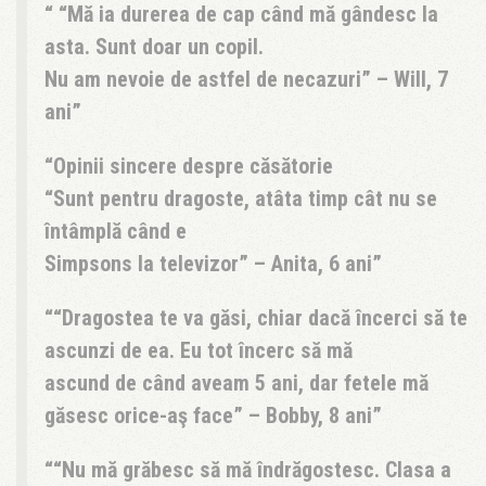
“Mă ia durerea de cap când mă gândesc la
asta. Sunt doar un copil.
Nu am nevoie de astfel de necazuri” – Will, 7
ani
Opinii sincere despre căsătorie
“Sunt pentru dragoste, atâta timp cât nu se
întâmplă când e
Simpsons la televizor” – Anita, 6 ani
“Dragostea te va găsi, chiar dacă încerci să te
ascunzi de ea. Eu tot încerc să mă
ascund de când aveam 5 ani, dar fetele mă
găsesc orice-aş face” – Bobby, 8 ani
“Nu mă grăbesc să mă îndrăgostesc. Clasa a