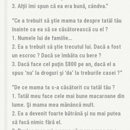
3. Alţii îmi spun că ea era bună, cândva.
Ce a trebuit să ştie mama ta despre tatăl tău
înainte ca ea să se căsătorească cu el ?
1. Numele lui de familie…
2. Ea a trebuit să ştie trecutul lui. Dacă a fost
un escroc ? Dacă se îmbăta cu bere ?
3. Dacă face cel puţin $800 pe an, dacă el a
spus ‘nu’ la droguri şi ‘da’ la treburile casei ?
De ce mama ta s-a căsătorit cu tatăl tău ?
1. Tatăl meu face cele mai bune macaroane din
lume. Şi mama mea mănâncă mult.
2. Ea a devenit foarte bătrână şi nu mai putea
să facă nimic fără el.