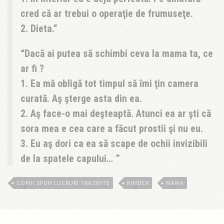
cred că ar trebui o operaţie de frumuseţe.
2. Dieta.
Dacă ai putea să schimbi ceva la mama ta, ce
ar fi ?
1. Ea mă obligă tot timpul să îmi ţin camera
curată. Aş şterge asta din ea.
2. Aş face-o mai deşteaptă. Atunci ea ar şti că
sora mea e cea care a făcut prostii şi nu eu.
3. Eu aş dori ca ea să scape de ochii invizibili
de la spatele capului…
COPIII SPUN LUCRURI TRAZNITE
KINDER
MAMA