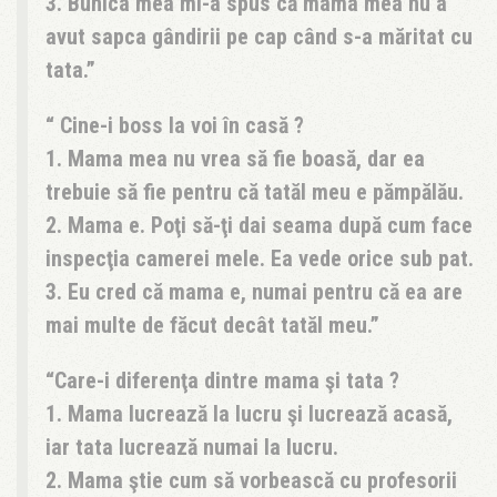
3. Bunica mea mi-a spus că mama mea nu a
avut sapca gândirii pe cap când s-a măritat cu
tata.
Cine-i boss la voi în casă ?
1. Mama mea nu vrea să fie boasă, dar ea
trebuie să fie pentru că tatăl meu e pămpălău.
2. Mama e. Poţi să-ţi dai seama după cum face
inspecţia camerei mele. Ea vede orice sub pat.
3. Eu cred că mama e, numai pentru că ea are
mai multe de făcut decât tatăl meu.
Care-i diferenţa dintre mama şi tata ?
1. Mama lucrează la lucru şi lucrează acasă,
iar tata lucrează numai la lucru.
2. Mama ştie cum să vorbească cu profesorii