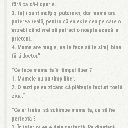
fără ca să-i sperie.
3. Taţii sunt înalţi şi puternici, dar mama are
puterea reală, pentru că ea este cea pe care o
întrebi când vrei să petreci o noapte acasă la
prieteni…
4. Mama are magie, ea te face să te simţi bine
fără doctor.
Ce face mama ta în timpul liber ?
1. Mamele nu au timp liber.
2. O auzi pe ea zicând că plăteşte facturi toată
ziua.
Ce ar trebui să schimbe mama ta, ca să fie
perfectă ?
1. În interior ea e deja perfectă. Pe dinafară