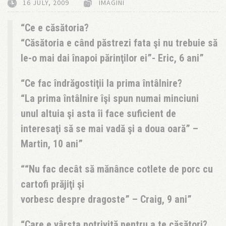
16 JULY, 2009
IMAGINI
Ce e căsătoria?
“Căsătoria e când păstrezi fata şi nu trebuie să
le-o mai dai înapoi părinţilor ei”- Eric, 6 ani
Ce fac îndrăgostiţii la prima întâlnire?
“La prima întâlnire îşi spun numai minciuni
unul altuia şi asta îi face suficient de
interesaţi să se mai vadă şi a doua oară” –
Martin, 10 ani
“Nu fac decât să mănânce cotlete de porc cu
cartofi prăjiţi şi
vorbesc despre dragoste” – Craig, 9 ani
Care e vârsta potrivită pentru a te căsători?