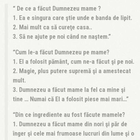
De ce a făcut Dumnezeu mame ?
1. Ea e singura care ştie unde e banda de lipit.
2. Mai mult ca să cureţe casa..
3. Să ne ajute pe noi când ne naştem.
Cum le-a făcut Dumnezeu pe mame?
1. El a folosit pământ, cum ne-a făcut şi pe noi.
2. Magie, plus putere supremă şi a amestecat
mult.
3. Dumnezeu a făcut mame la fel ca mine şi
tine … Numai că El a folosit piese mai mari…
Din ce ingrediente au fost făcute mamele?
1. Dumnezeu a făcut mame din nori şi păr de
înger şi cele mai frumoase lucruri din lume şi o