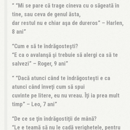
“Mi se pare că trage cineva cu o săgeată în
tine, sau ceva de genul ăsta,
dar restul nu e chiar aşa de dureros” – Harlen,
8 ani
Cum e să te îndrăgosteşti?
“E ca o avalanşă şi trebuie să alergi ca să te
salvezi” – Roger, 9 ani
“Dacă atunci când te îndrăgosteşti e ca
atunci când înveţi cum să spui
cuvinte pe litere, eu nu vreau. Îţi ia prea mult
timp” – Leo, 7 ani
De ce se ţin îndrăgostiţii de mână?
“Le e teamă să nu le cadă verighetele, pentru