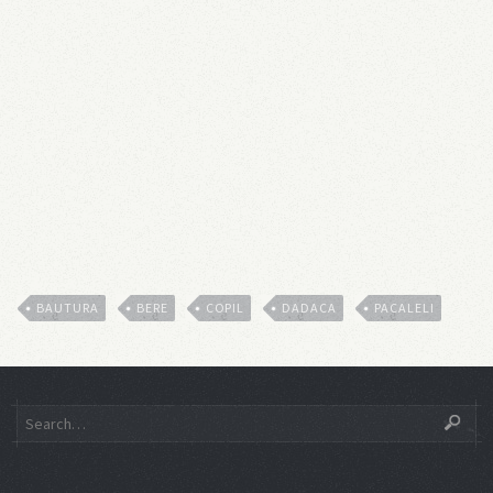
BAUTURA
BERE
COPIL
DADACA
PACALELI