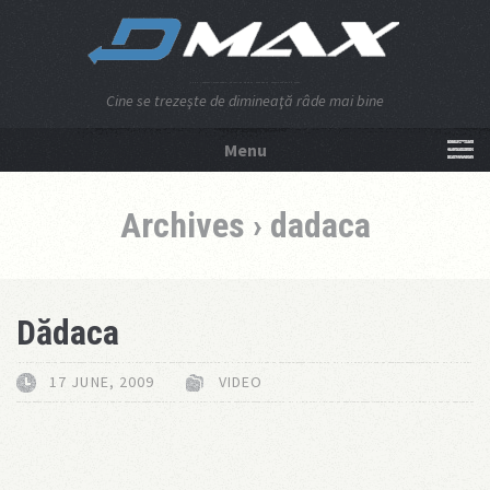
Cine se trezeşte de dimineaţă râde mai bine
Menu
NU APĂSA AICI!
Archives › dadaca
Dădaca
17 JUNE, 2009
VIDEO