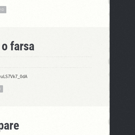
PID
 o farsa
=uLS7Vk7_0dA
Y
pare