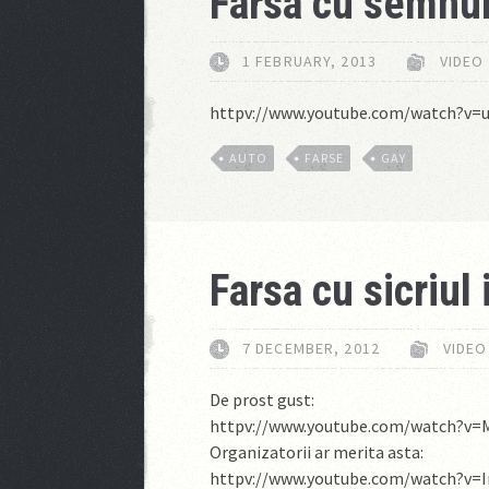
Farsa cu semnu
1 FEBRUARY, 2013
VIDEO
httpv://www.youtube.com/watch?v
AUTO
FARSE
GAY
Farsa cu sicriul i
7 DECEMBER, 2012
VIDEO
De prost gust:
httpv://www.youtube.com/watch?v
Organizatorii ar merita asta:
httpv://www.youtube.com/watch?v