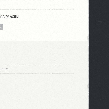
LfxVR9hXiIM
E
i
VIDEO