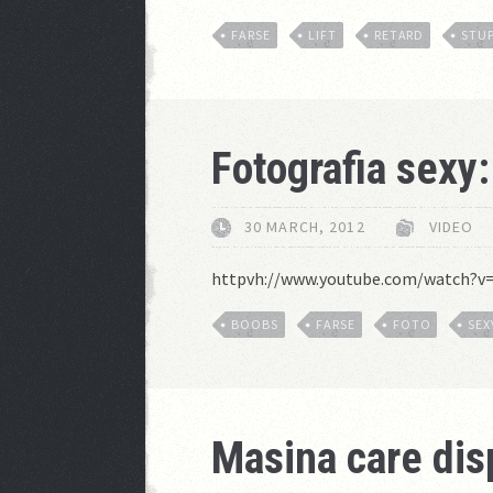
FARSE
LIFT
RETARD
STU
Fotografia sexy:
30 MARCH, 2012
VIDEO
httpvh://www.youtube.com/watch?v
BOOBS
FARSE
FOTO
SEX
Masina care dis