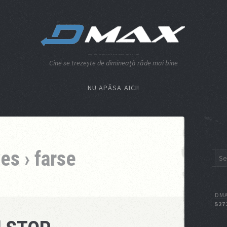
Cine se trezeşte de dimineaţă râde mai bine
NU APĂSA AICI!
es › farse
DMA
527