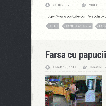
28 JUNE, 2011
VIDEO
httpv://www.youtube.com/watch?v=
AUTO
CAMERA ASCUNSA
FARS
Farsa cu papuci
3 MARCH, 2011
IMAGINI
,