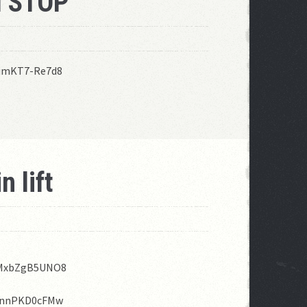
l STOP
=umKT7-Re7d8
n lift
=MxbZgB5UNO8
=InnPKD0cFMw