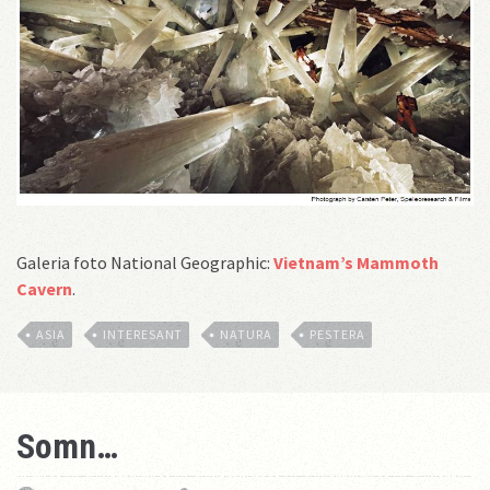
Galeria foto National Geographic:
Vietnam’s Mammoth
Cavern
.
ASIA
INTERESANT
NATURA
PESTERA
Somn…