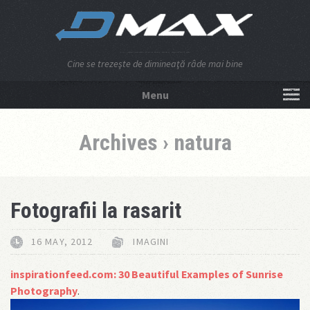
Cine se trezeşte de dimineaţă râde mai bine
Menu
NU APĂSA AICI!
Archives › natura
Fotografii la rasarit
16 MAY, 2012
IMAGINI
inspirationfeed.com: 30 Beautiful Examples of Sunrise
Photography
.