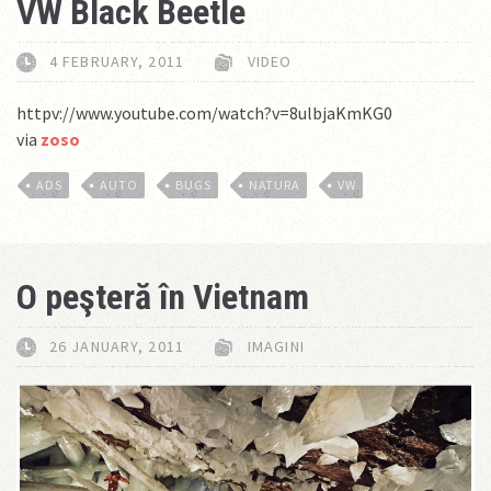
VW Black Beetle
4 FEBRUARY, 2011
VIDEO
httpv://www.youtube.com/watch?v=8ulbjaKmKG0
via
zoso
ADS
AUTO
BUGS
NATURA
VW
O peşteră în Vietnam
26 JANUARY, 2011
IMAGINI