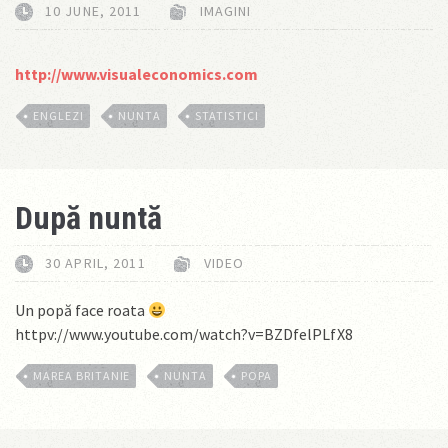
10 JUNE, 2011
IMAGINI
http://www.visualeconomics.com
ENGLEZI
NUNTA
STATISTICI
După nuntă
30 APRIL, 2011
VIDEO
Un popă face roata
httpv://www.youtube.com/watch?v=BZDfelPLfX8
MAREA BRITANIE
NUNTA
POPA