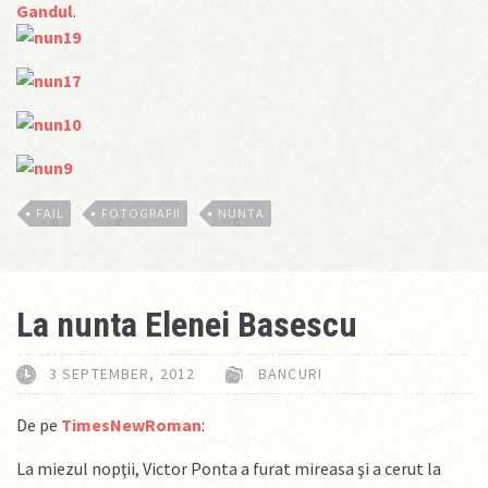
Gandul
.
FAIL
FOTOGRAFII
NUNTA
La nunta Elenei Basescu
3 SEPTEMBER, 2012
BANCURI
De pe
TimesNewRoman
:
La miezul nopţii, Victor Ponta a furat mireasa şi a cerut la