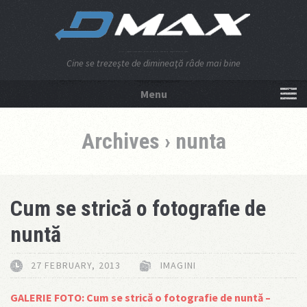
Cine se trezeşte de dimineaţă râde mai bine
Menu
NU APĂSA AICI!
Archives › nunta
Cum se strică o fotografie de
nuntă
27 FEBRUARY, 2013
IMAGINI
GALERIE FOTO: Cum se strică o fotografie de nuntă –