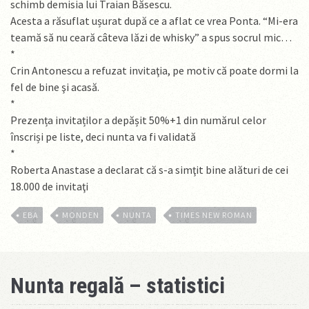
schimb demisia lui Traian Băsescu.
Acesta a răsuflat ușurat după ce a aflat ce vrea Ponta. “Mi-era
teamă să nu ceară câteva lăzi de whisky” a spus socrul mic…
*
Crin Antonescu a refuzat invitaţia, pe motiv că poate dormi la
fel de bine şi acasă.
*
Prezența invitaților a depășit 50%+1 din numărul celor
înscriși pe liste, deci nunta va fi validată
*
Roberta Anastase a declarat că s-a simţit bine alături de cei
18.000 de invitaţi
EBA
MONDEN
NUNTA
TIMES NEW ROMAN
Nunta regală – statistici