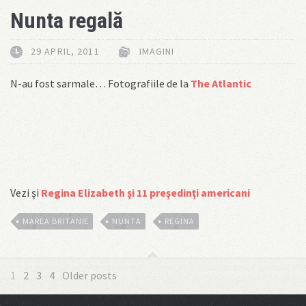
Nunta regală
29 APRIL, 2011
IMAGINI
N-au fost sarmale… Fotografiile de la
The Atlantic
Vezi şi
Regina Elizabeth şi 11 preşedinţi americani
MAREA BRITANIE
NUNTA
REGINA
1
2
3
4
Older posts