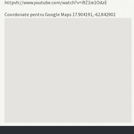
httpvh://www.youtube.com/watch?v=i9Z1ie1OdzE
Coordonate pentru Google Maps 17.904191,-62.842902
View Larger Map