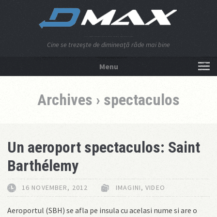
Cine se trezeşte de dimineaţă râde mai bine
Menu
NU APĂSA AICI!
Archives › spectaculos
Un aeroport spectaculos: Saint
Barthélemy
16 NOVEMBER, 2012
IMAGINI
,
VIDEO
Aeroportul (SBH) se afla pe insula cu acelasi nume si are o