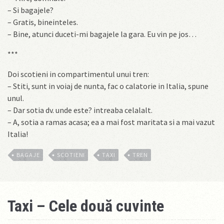
– Si bagajele?
– Gratis, bineinteles.
– Bine, atunci duceti-mi bagajele la gara. Eu vin pe jos…
***
Doi scotieni in compartimentul unui tren:
– Stiti, sunt in voiaj de nunta, fac o calatorie in Italia, spune
unul.
– Dar sotia dv. unde este? intreaba celalalt.
– A, sotia a ramas acasa; ea a mai fost maritata si a mai vazut
Italia!
BAGAJE
SCOTIENI
TAXI
TREN
Taxi – Cele două cuvinte