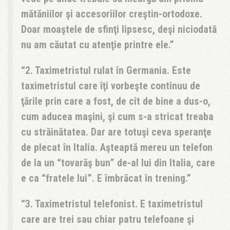
mătăniilor şi accesoriilor creştin-ortodoxe.
Doar moaştele de sfinţi lipsesc, deşi niciodată
nu am căutat cu atenţie printre ele.
2. Taximetristul rulat în Germania.
Este
taximetristul care îţi vorbeşte continuu de
ţările prin care a fost, de cît de bine a dus-o,
cum aducea maşini, şi cum s-a stricat treaba
cu străinătatea. Dar are totuşi ceva speranţe
de plecat în Italia. Aşteaptă mereu un telefon
de la un “tovarăş bun” de-al lui din Italia, care
e ca “fratele lui”. E îmbrăcat în trening.
3. Taximetristul telefonist.
E taximetristul
care are trei sau chiar patru telefoane şi