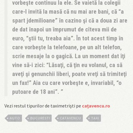
vorbeşte continuu la ele. Se vaietă la colegii
care-l invită la masă că nu mai are bani, că “a
spart jdemilioane” în cazino şi că a doua zi are
de dat înapoi un împrumut de cîteva mii de
euro, “ştii tu, treaba aia”. În tot acest timp în
care vorbeşte la telefoane, pe un alt telefon,
scrie mesaje la o gagică. La un moment dat îţi
vine să-i zici: “Lăsaţi, că ţin eu volanul, ca să
aveţi şi genunchii liberi, poate vreţi să trimiteţi
un fax!” Aia cu care vorbeşte e, invariabil, “o
putoare de 18 ani”.
Vezi restul tipurilor de taximetrişti pe
caţavencu.ro
AUTO
BUCURESTI
CATAVENCU
TAXI