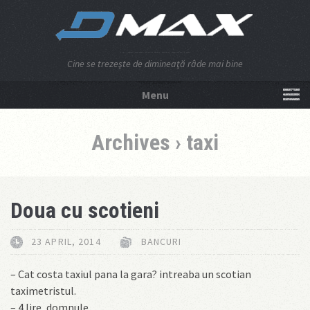
Cine se trezeşte de dimineaţă râde mai bine
Menu
NU APĂSA AICI!
Archives › taxi
Doua cu scotieni
23 APRIL, 2014
BANCURI
– Cat costa taxiul pana la gara? intreaba un scotian
taximetristul.
– 4 lire, domnule.