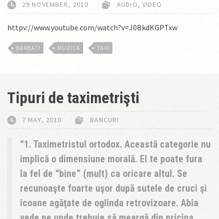
29 NOVEMBER, 2010
AUDIO
,
VIDEO
httpv://www.youtube.com/watch?v=J0BkdKGPTxw
BARBATI
MUZICA
TAXI
Tipuri de taximetrişti
7 MAY, 2010
BANCURI
1. Taximetristul ortodox.
Această categorie nu
implică o dimensiune morală. El te poate fura
la fel de “bine” (mult) ca oricare altul. Se
recunoaşte foarte uşor după sutele de cruci şi
icoane agăţate de oglinda retrovizoare. Abia
vede pe unde trebuie să meargă din pricina