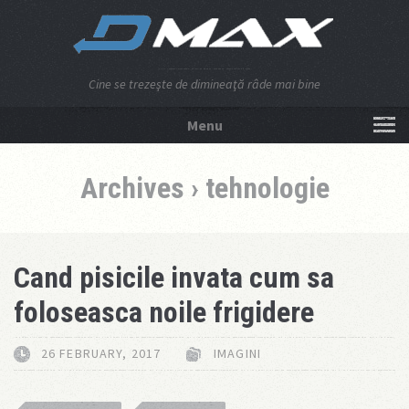
Cine se trezeşte de dimineaţă râde mai bine
Menu
NU APĂSA AICI!
Archives › tehnologie
Cand pisicile invata cum sa
foloseasca noile frigidere
26 FEBRUARY, 2017
IMAGINI