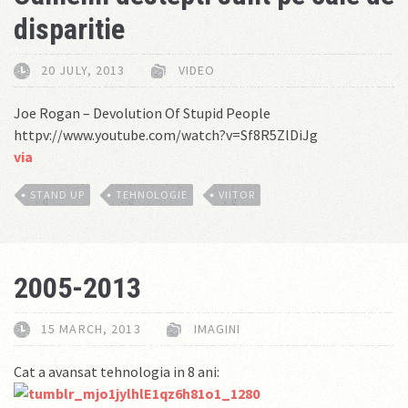
disparitie
20 JULY, 2013
VIDEO
Joe Rogan – Devolution Of Stupid People
httpv://www.youtube.com/watch?v=Sf8R5ZlDiJg
via
STAND UP
TEHNOLOGIE
VIITOR
2005-2013
15 MARCH, 2013
IMAGINI
Cat a avansat tehnologia in 8 ani: