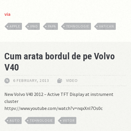
via
APPLE
IPAD
PAPA
TEHNOLOGIE
VATICAN
Cum arata bordul de pe Volvo
V40
6 FEBRUARY, 2013
VIDEO
New Volvo V40 2012 – Active TFT Display at instrument
cluster
httpv://www.youtube.com/watch?v=nqxXnl7Os0c
AUTO
TEHNOLOGIE
VIITOR