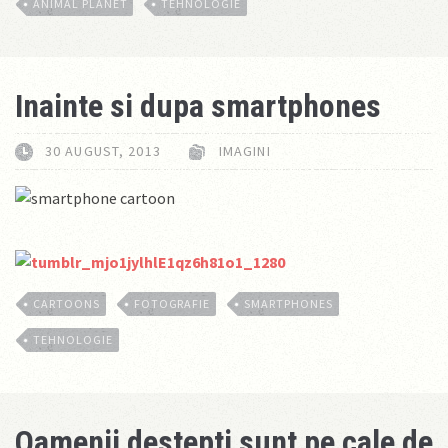
ANIMAL PLANET
TEHNOLOGIE
Inainte si dupa smartphones
30 AUGUST, 2013
IMAGINI
CARTOONS
FOTOGRAFIE
SMARTPHONES
TEHNOLOGIE
Oamenii destepti sunt pe cale de