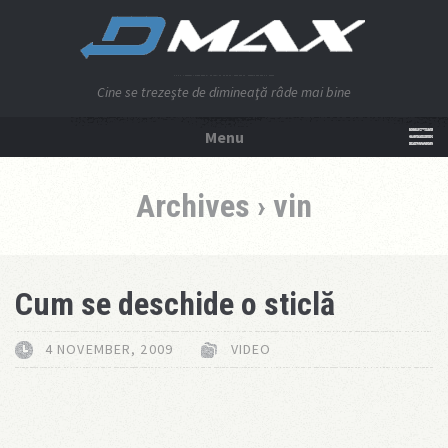
Cine se trezeşte de dimineaţă râde mai bine
Menu
NU APĂSA AICI!
Archives › vin
Cum se deschide o sticlă
4 NOVEMBER, 2009
VIDEO