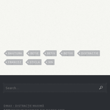
BAUTURA
BETIE
BETIV
BETIVI
DISTRACTIE
FRANCEZ
STICLA
VIN
DMAX – DISTRACŢIE MAXIMĂ