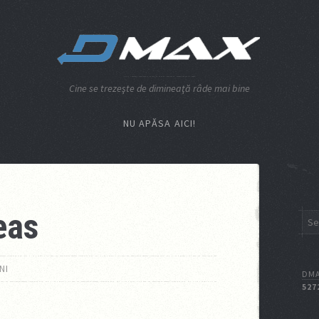
Cine se trezeşte de dimineaţă râde mai bine
NU APĂSA AICI!
eas
NI
DMA
527