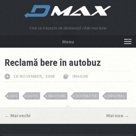
Cine se trezeşte de dimineaţă râde mai bine
Menu
NU APĂSA AICI!
Reclamă bere în autobuz
18 NOVEMBER, 2008
IMAGINI
ADS
AUTO
BAUTURA
DISTRACTIE
ORIGINAL
←
Mai vechi
Mai nou
→