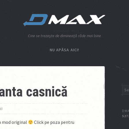
Cine se trezeşte de dimineaţă râde mai bine
NU APĂSA AICI!
anta casnică
NI
DMA
527
un mod original
Click pe poza pentru