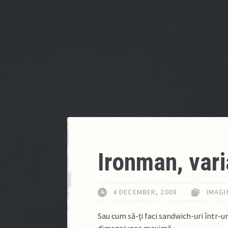
Ironman, vari
4 DECEMBER, 2008
IMAGI
Sau cum să-ţi faci sandwich-uri într-