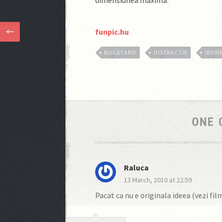
dimensiunea maximă.
funpic.hu
BUCATARIE
DISTRACTIE
IRON
ONE
Raluca
13 March, 2010 at 22:59
Pacat ca nu e originala ideea (vezi fi