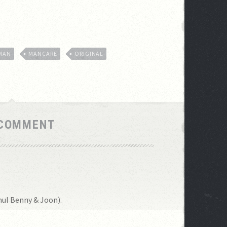
MAN
MANCARE
ORIGINAL
 COMMENT
lmul Benny & Joon).