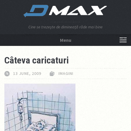
Cine se trezeşte de dimineaţă râde mai bine
Menu
NU APĂSA AICI!
Câteva caricaturi
13 JUNE, 2009
IMAGINI