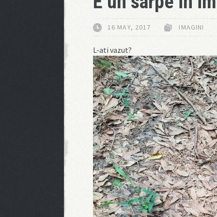
E un sarpe in i
16 MAY, 2017
IMAGINI
L-ati vazut?