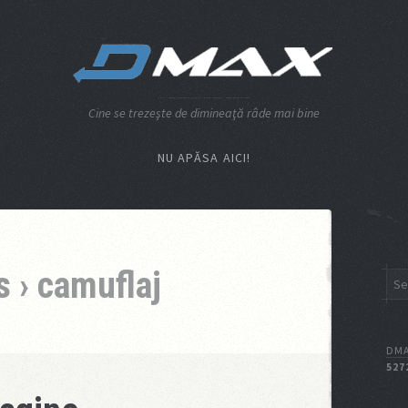
Cine se trezeşte de dimineaţă râde mai bine
NU APĂSA AICI!
 › camuflaj
DMA
527