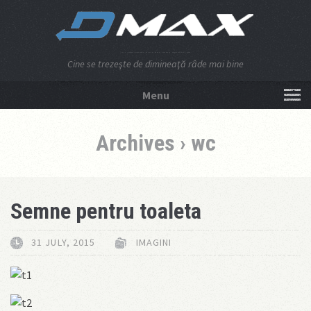
Cine se trezeşte de dimineaţă râde mai bine
Menu
NU APĂSA AICI!
Archives › wc
Semne pentru toaleta
31 JULY, 2015
IMAGINI