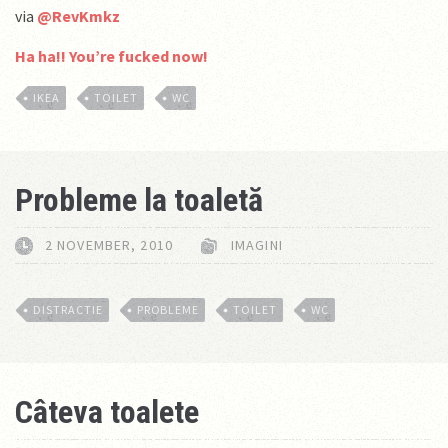
via
@RevKmkz
Ha ha!! You’re fucked now!
IKEA
TOILET
WC
Probleme la toaletă
2 NOVEMBER, 2010
IMAGINI
DISTRACTIE
PROBLEME
TOILET
WC
Câteva toalete