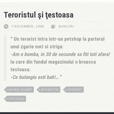
Teroristul şi ţestoasa
7 NOVEMBER, 2008
BANCURI
Un terorist intra intr-un petshop la parterul
unui zgarie nori si striga:
-Am o bomba, in 30 de secunde sa fiti toti afara!
la care din fundul magazinului o broasca
testoasa:
-Ce bulangiu esti bah!…
ANIMAL PLANET
DISTRACTIE
TERORIST
TESTOASA