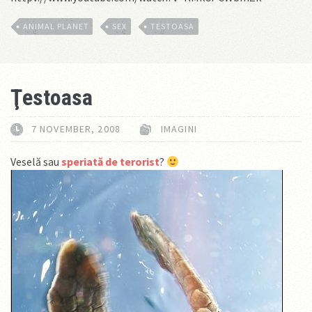
ANIMAL PLANET
SEX
TESTOASA
Ţestoasa
7 NOVEMBER, 2008
IMAGINI
Veselă sau
speriată de terorist
?