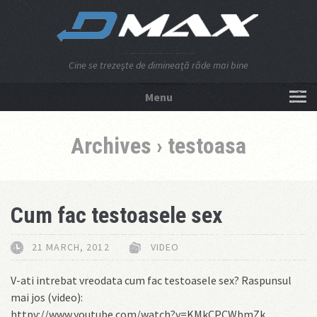
Cine se trezeşte de dimineaţă râde mai bine
Menu
NU APĂSA AICI!
Archives › testoasa
Cum fac testoasele sex
21 MARCH, 2012
VIDEO
V-ati intrebat vreodata cum fac testoasele sex? Raspunsul
mai jos (video):
httpv://www.youtube.com/watch?v=KMkCPCWbmZk